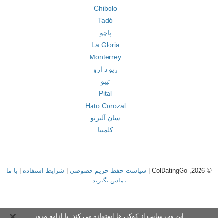
Chibolo
Tadó
پاچو
La Gloria
Monterrey
ریو د ارو
تیبو
Pital
Hato Corozal
سان آلبرتو
کلمبیا
© 2026, ColDatingGo |
سیاست حفظ حریم خصوصی
|
شرایط استفاده
|
با ما
تماس بگیرید
این وب سایت از کوکی ها استفاده می کند. با ادامه مرور