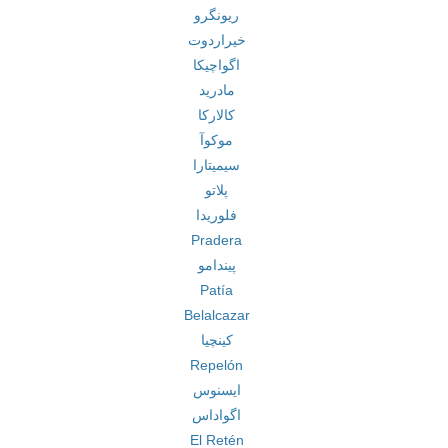
ریونگرو
خیراردوت
اگواچیکا
مادرید
کالارکا
موکوآ
سیمیتارا
پلاتو
فلوریدا
Pradera
پیندامو
Patía
Belalcazar
کینچیا
Repelón
ایسنوس
اگواداس
El Retén