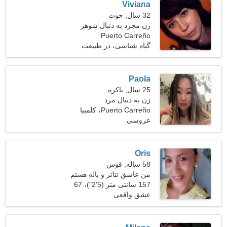
Viviana
32 سال, حوت
زن مجرد به دنبال شوهر
Puerto Carreño
گیاه شناسی، در طبیعت
استراحت کنید
Paola
25 سال, باکره
زن به دنبال مرد
Puerto Carreño، کلمبیا
عروسی
Oris
58 ساله, قوس
من عاشق تئاتر و باله هستم
157 سانتی متر (5'2")، 67
کیلوگرم (147 پوند)
عشق واقعی