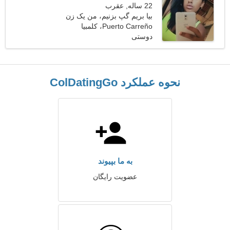
22 ساله, عقرب
بیا بریم گپ بزنیم، من یک زن
احساساتی هستم
Puerto Carreño، کلمبیا
دوستی
نحوه عملکرد ColDatingGo
به ما بپیوند
عضویت رایگان