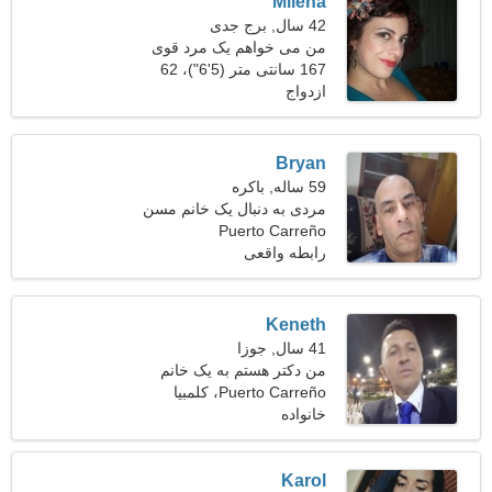
Milena
42 سال, برج جدی
من می خواهم یک مرد قوی
پیدا کنم
167 سانتی متر (5'6")، 62
ازدواج
کیلوگرم (136 پوند)
Bryan
59 ساله, باکره
مردی به دنبال یک خانم مسن
Puerto Carreño
رابطه واقعی
Keneth
41 سال, جوزا
من دکتر هستم به یک خانم
صمیمی نیازمندم
Puerto Carreño، کلمبیا
خانواده
Karol